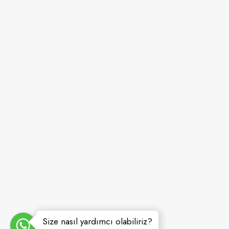
mutfağında kusursuz hizmet sunarak türkiyenin en
firmaları arasında yer almanın haklı gururunu yaş
0(262) 335 42 91
Pzt - Cts - 08:30 - 18:30
Size nasıl yardımcı olabiliriz?